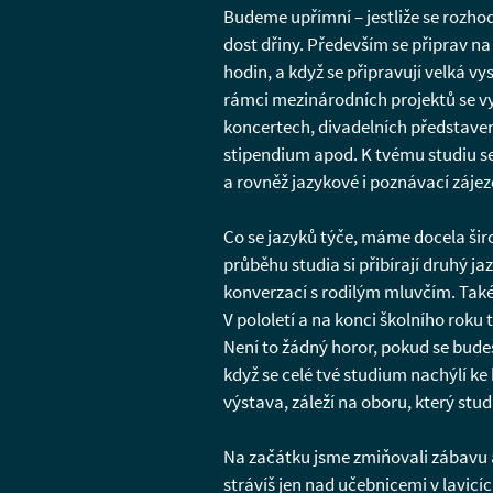
Budeme upřímní – jestliže se rozhod
dost dřiny. Především se připrav na
hodin, a když se připravují velká 
rámci mezinárodních projektů se v
koncertech, divadelních představen
stipendium apod. K tvému studiu se
a rovněž jazykové i poznávací zájez
Co se jazyků týče, máme docela širok
průběhu studia si přibírají druhý j
konverzací s rodilým mluvčím. Také 
V pololetí a na konci školního roku
Není to žádný horor, pokud se bude
když se celé tvé studium nachýlí ke
výstava, záleží na oboru, který st
Na začátku jsme zmiňovali zábavu a 
strávíš jen nad učebnicemi v lavic