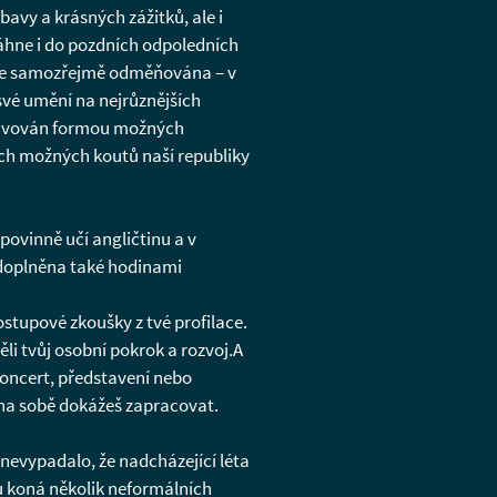
bavy a krásných zážitků, ale i
táhne i do pozdních odpoledních
íc je samozřejmě odměňována – v
své umění na nejrůznějších
motivován formou možných
ech možných koutů naší republiky
 povinně učí angličtinu a v
e doplněna také hodinami
stupové zkoušky z tvé profilace.
li tvůj osobní pokrok a rozvoj.A
 koncert, představení nebo
k na sobě dokážeš zapracovat.
 nevypadalo, že nadcházející léta
ku koná několik neformálních