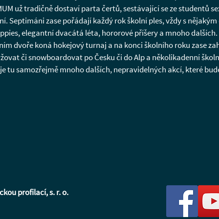
M už tradičně dostaví parta čertů, sestávající se ze studentů sext
í. Septimáni zase pořádají každý rok školní ples, vždy s nějakým
ppies, elegantní dvacátá léta, hororové příšery a mnoho dalších.
lním dvoře koná hokejový turnaj a na konci školního roku zase z
yžovat či snowboardovat po Česku či do Alp a několikadenní školní 
 je tu samozřejmě mnoho dalších, nepravidelných akcí, které budeš
u profilací, s. r. o.