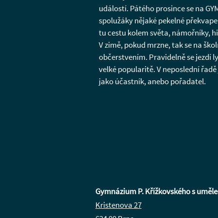
událostí. Pátého prosince se na GYMU
spolužáky nějaké pekelné překvapen
tu cestu kolem světa, námořníky, hi
V zimě, pokud mrzne, tak se na ško
občerstvením. Pravidelně se jezdí l
velké popularitě. V neposlední řadě
jako účastník, anebo pořadatel.
Gymnázium P. Křížkovského s umělecko
Kristenova 27