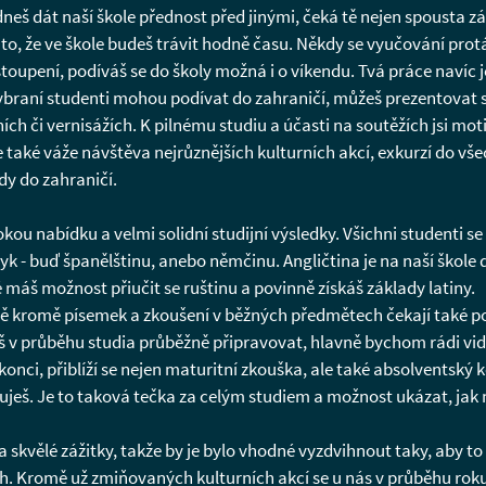
neš dát naší škole přednost před jinými, čeká tě nejen spousta zá
 to, že ve škole budeš trávit hodně času. Někdy se vyučování pro
vystoupení, podíváš se do školy možná i o víkendu. Tvá práce nav
ybraní studenti mohou podívat do zahraničí, můžeš prezentovat 
ích či vernisážích. K pilnému studiu a účasti na soutěžích jsi 
 také váže návštěva nejrůznějších kulturních akcí, exkurzí do vš
dy do zahraničí.
ou nabídku a velmi solidní studijní výsledky. Všichni studenti se
azyk - buď španělštinu, anebo němčinu. Angličtina je na naší škol
máš možnost přiučit se ruštinu a povinně získáš základy latiny.
 tě kromě písemek a zkoušení v běžných předmětech čekají také po
š v průběhu studia průběžně připravovat, hlavně bychom rádi vidě
 konci, přiblíží se nejen maturitní zkouška, ale také absolventský
uduješ. Je to taková tečka za celým studiem a možnost ukázat, ja
skvělé zážitky, takže by je bylo vhodné vyzdvihnout taky, aby to
ích. Kromě už zmiňovaných kulturních akcí se u nás v průběhu ro