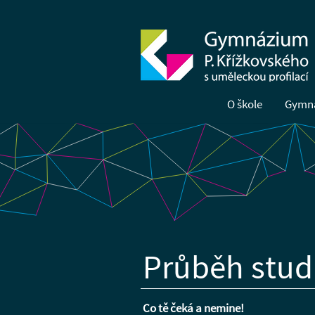
O škole
Gymn
Průběh stud
Co tě čeká a nemine!