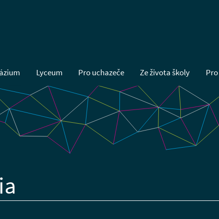
ázium
Lyceum
Pro uchazeče
Ze života školy
Pro
ia